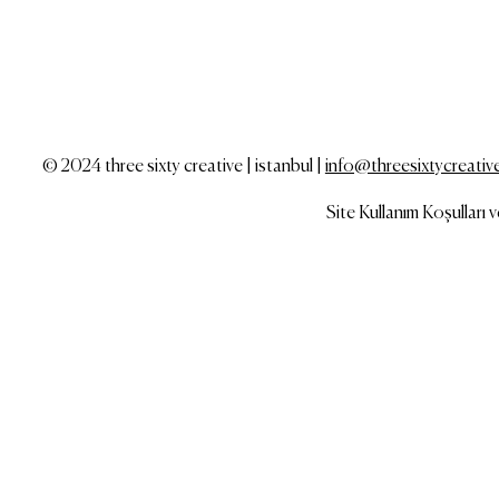
© 2024 three sixty creative | istanbul |
info@threesixtycreativ
Site Kullanım Koşulları 