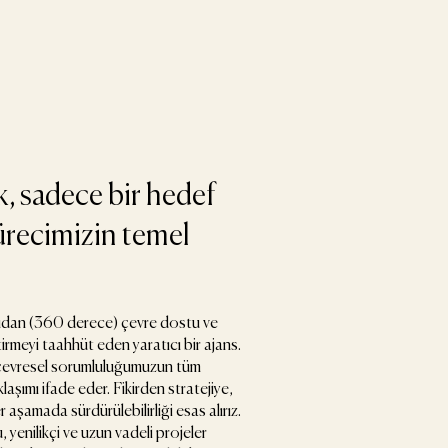
k, sadece bir hedef
sürecimizin temel
.
çıdan (360 derece) çevre dostu ve
tirmeyi taahhüt eden yaratıcı bir ajans.
, çevresel sorumluluğumuzun tüm
klaşımı ifade eder. Fikirden stratejiye,
aşamada sürdürülebilirliği esas alırız.
yenilikçi ve uzun vadeli projeler