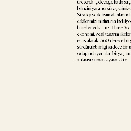
üreterek, geleceğe katkı sa
bilincini yaratıcı süreçlerimi
Strateji ve iletişim alanların
etkilerimizi minimuma indiriy
hareket ediyoruz. Three Six
ekonomi, yeşil tasarım ilkeler
esas alarak, 360 derece bir
sürdürülebilirliği sadece bir 
odağında yer alan bir yaşam
anlayışı dünyaya yaymaktır.