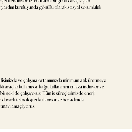
ekillendiriyoruz. Haftanın bir günü ofis çıkışları
bir yardım kuruluşunda gönüllü olarak sosyal sorumluluk
ofisimizde ve çalışma ortamımızda minimum atık üretmeye
i araçlar kullanıyor, kağıt kullanımını en aza indiriyor ve
i bir şekilde çalışıyoruz. Tüm iş süreçlerimizde enerji
e duyarlı teknolojiler kullanıyor ve her adımda
ratmayı amaçlıyoruz.