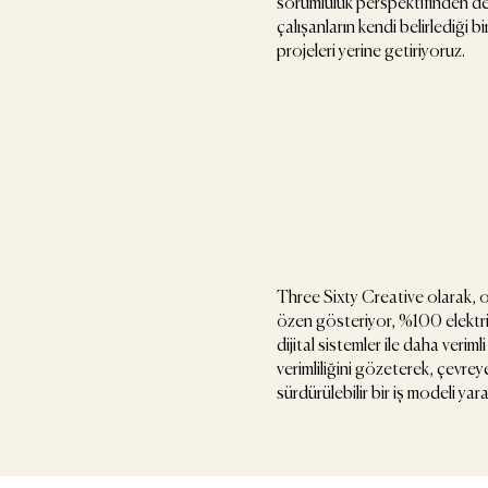
sorumluluk perspektifinden de ş
çalışanların kendi belirlediği 
projeleri yerine getiriyoruz.
Three Sixty Creative olarak, 
özen gösteriyor, %100 elektrikl
dijital sistemler ile daha veriml
verimliliğini gözeterek, çevrey
sürdürülebilir bir iş modeli ya