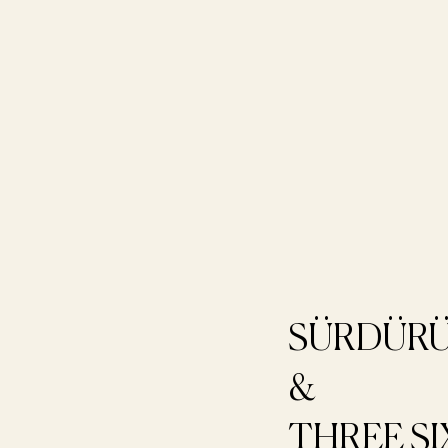
SÜRDÜRÜL
&
THREE SI